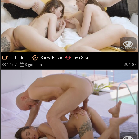
Let'sDoeIt
Sonya Blaze
Liya Silver
14:57
6 giorni fa
1.8K