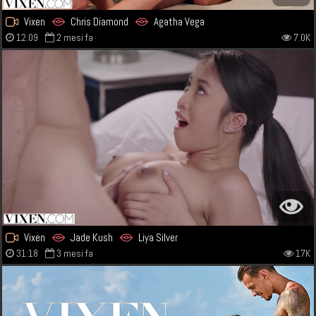
Vixen
Chris Diamond
Agatha Vega
12:09
2 mesi fa
7.0K
Vixen
Jade Kush
Liya Silver
31:18
3 mesi fa
17K