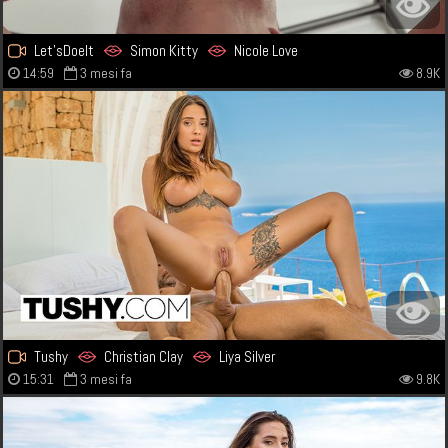
Let'sDoeIt
Simon Kitty
Nicole Love
14:59
3 mesi fa
8.9K
Tushy
Christian Clay
Liya Silver
15:31
3 mesi fa
9.8K