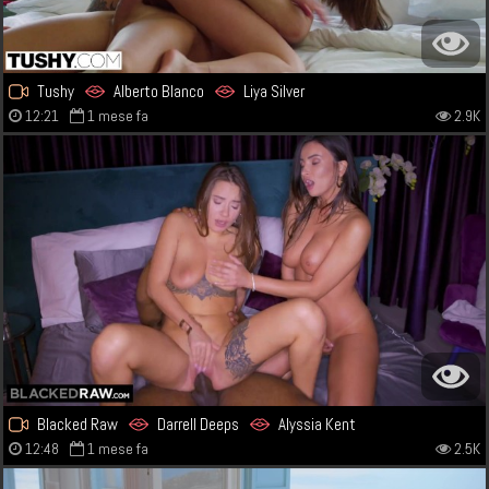
Tushy
Alberto Blanco
Liya Silver
12:21
1 mese fa
2.9K
Blacked Raw
Darrell Deeps
Alyssia Kent
12:48
1 mese fa
2.5K