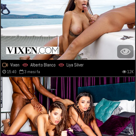
Vixen
Alberto Blanco
Liya Silver
15:40
3 mesi fa
12K