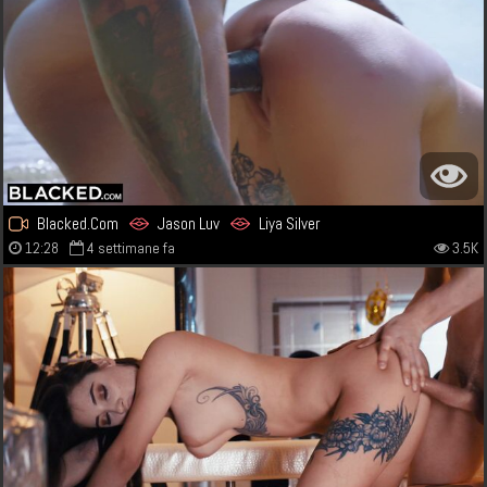
Blacked.Com
Jason Luv
Liya Silver
12:28
4 settimane fa
3.5K