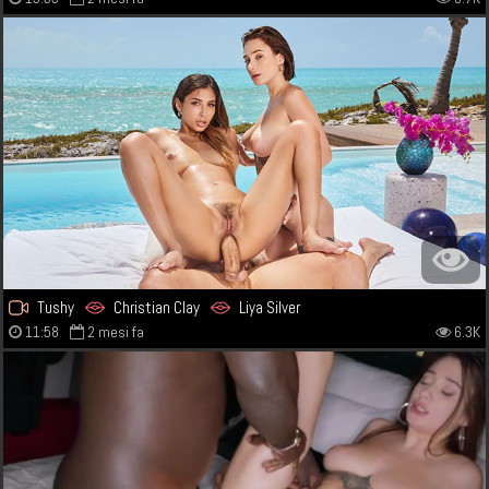
Tushy
Christian Clay
Liya Silver
11:58
2 mesi fa
6.3K