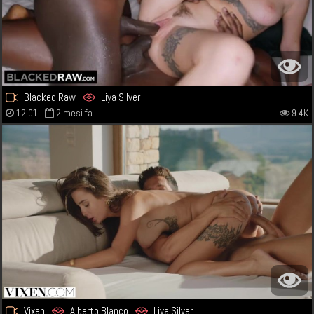
Blacked Raw
Liya Silver
12:01
2 mesi fa
9.4K
Vixen
Alberto Blanco
Liya Silver