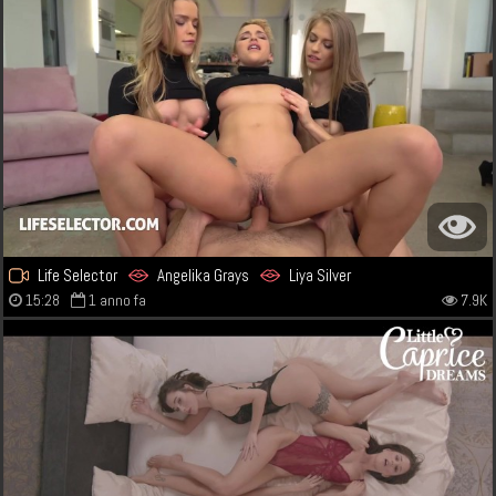
Life Selector
Angelika Grays
Liya Silver
15:28
1 anno fa
7.9K