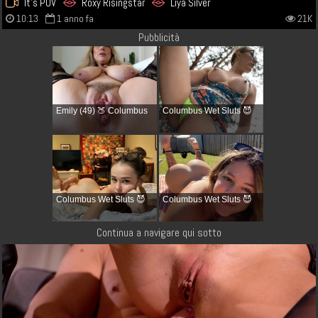
It's POV
Roxy Risingstar
Liya Silver
10:13
1 anno fa
21K
Pubblicità
Emily (49) 🍑 Columbus
Columbus Wet Sluts 😈
Columbus Wet Sluts 😈
Columbus Wet Sluts 😈
Continua a navigare qui sotto