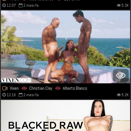
12:07
2 mesi fa
5.3K
Vixen
Christian Clay
Alberto Blanco
12:16
2 mesi fa
5.2K