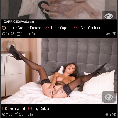
Little Caprice Dreams
Little Caprice
Clea Gaultier
14:23
1 anno fa
12K
Porn World
Liya Silver
7:03
1 anno fa
9.7K