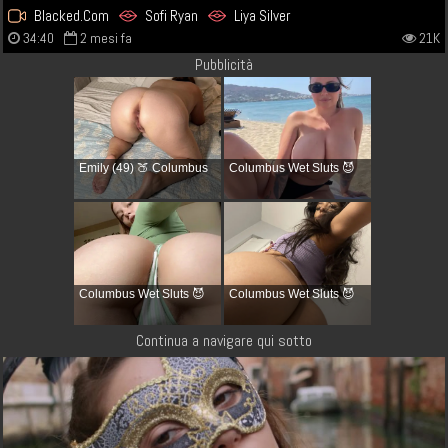
Blacked.Com
Sofi Ryan
Liya Silver
34:40
2 mesi fa
21K
Pubblicità
Emily (49) 🍑 Columbus
Columbus Wet Sluts 😈
Columbus Wet Sluts 😈
Columbus Wet Sluts 😈
Continua a navigare qui sotto