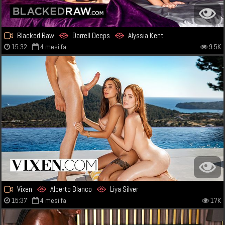
Blacked Raw
Darrell Deeps
Alyssia Kent
15:32
4 mesi fa
9.5K
Vixen
Alberto Blanco
Liya Silver
15:37
4 mesi fa
17K