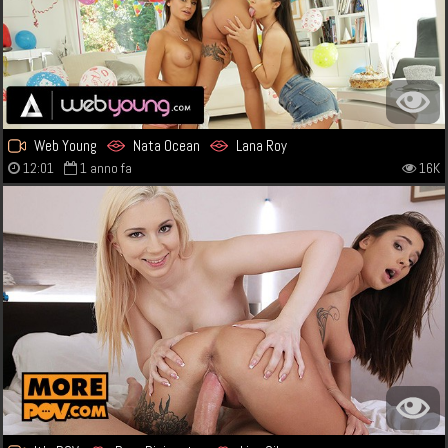
Web Young
Nata Ocean
Lana Roy
12:01
1 anno fa
16K