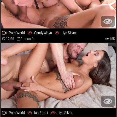
Porn World
Candy Alexa
Liya Silver
12:59
1 anno fa
19K
Porn World
Ian Scott
Liya Silver