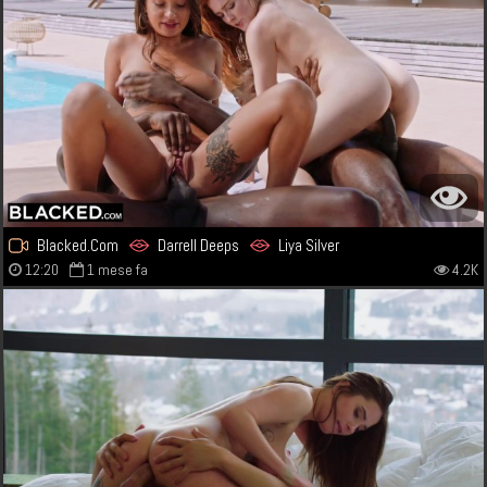
Blacked.Com
Darrell Deeps
Liya Silver
12:20
1 mese fa
4.2K