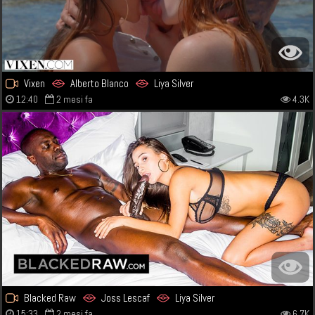
Vixen
Alberto Blanco
Liya Silver
12:40
2 mesi fa
4.3K
Blacked Raw
Joss Lescaf
Liya Silver
15:33
2 mesi fa
6.7K