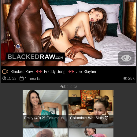
Blacked Raw
Freddy Gong
Jax Slayher
15:32
4 mesi fa
28K
Pubblicità
Emily (49) 🍑 Columbus
Columbus Wet Sluts 😈