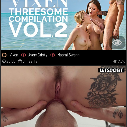
Vixen
Avery Cristy
Naomi Swann
28:00
3 mesi fa
7.7K