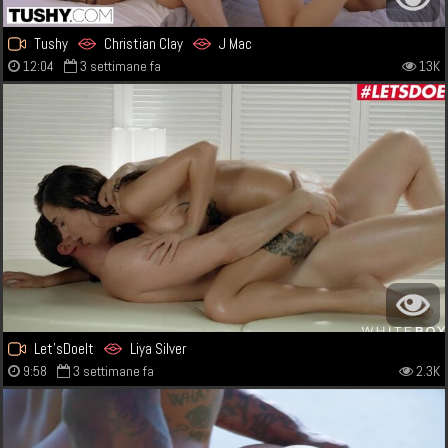
Tushy
Christian Clay
J Mac
12:04
3 settimane fa
13K
Let'sDoeIt
Liya Silver
9:58
3 settimane fa
2.3K