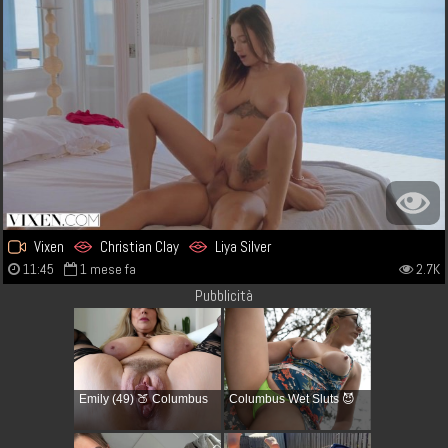
Vixen
Christian Clay
Liya Silver
11:45
1 mese fa
2.7K
Pubblicità
Emily (49) 🍑 Columbus
Columbus Wet Sluts 😈