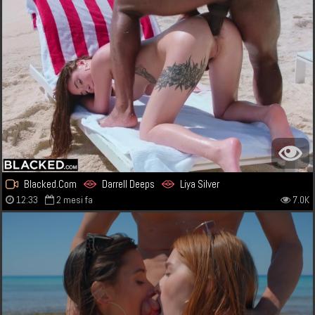
Blacked.Com
Darrell Deeps
Liya Silver
12:33
2 mesi fa
7.0K