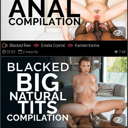
Blacked Raw
Emelie Crystal
Karmen Karma
33:52
2 mesi fa
7.4K