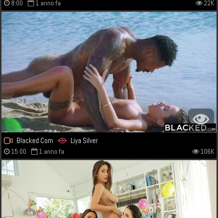
8:00
1 anno fa
22K
Blacked.Com
Liya Silver
15:00
1 anno fa
106K