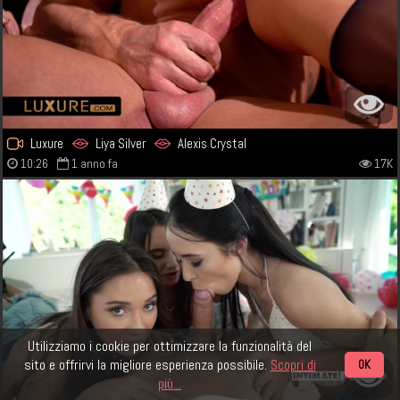
Luxure
Liya Silver
Alexis Crystal
10:26
1 anno fa
17K
Utilizziamo i cookie per ottimizzare la funzionalità del
sito e offrirvi la migliore esperienza possibile.
Scopri di
OK
più...