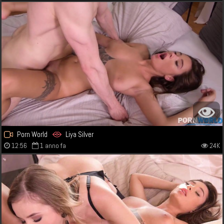
Porn World
Liya Silver
12:56
1 anno fa
24K