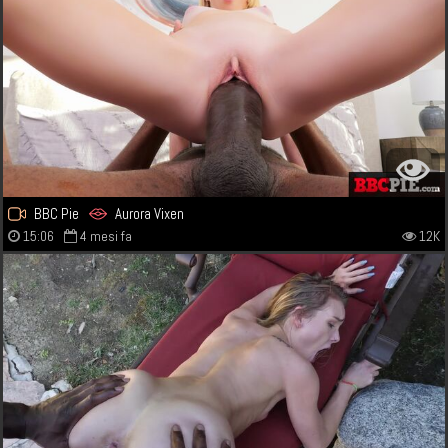
BBC Pie
Aurora Vixen
15:06
4 mesi fa
12K