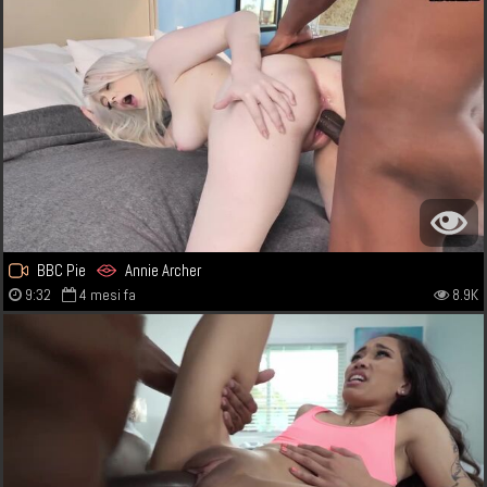
BBC Pie
Annie Archer
9:32
4 mesi fa
8.9K