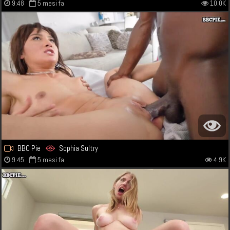
9:48
5 mesi fa
10.0K
BBC Pie
Sophia Sultry
9:45
5 mesi fa
4.9K