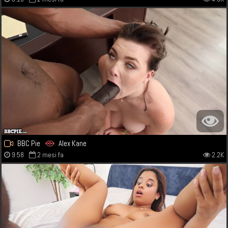
BBC Pie
Alex Kane
9:58
2 mesi fa
2.2K