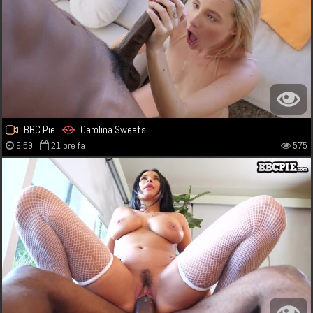
BBC Pie
Carolina Sweets
9:59
21 ore fa
575