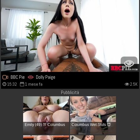
BBC Pie
Dolly Paige
15:32
1 mese fa
2.5K
Pubblicità
Emily (49) 🍑 Columbus
Columbus Wet Sluts 😈