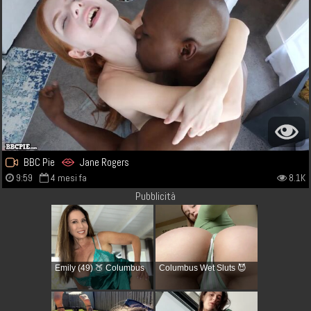
BBC Pie
Jane Rogers
9:59
4 mesi fa
8.1K
Pubblicità
Emily (49) 🍑 Columbus
Columbus Wet Sluts 😈