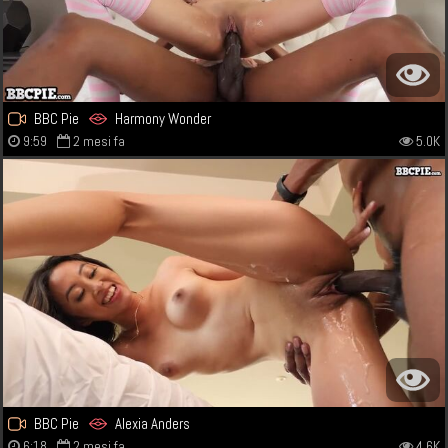
BBC Pie
Harmony Wonder
9:59
2 mesi fa
5.0K
BBC Pie
Alexia Anders
6:18
2 mesi fa
4.6K