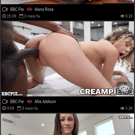
BBC Pie
Alana Rose
15:09
3 mesi fa
9.1K
BBC Pie
Allie Addison
9:59
3 mesi fa
3.3K