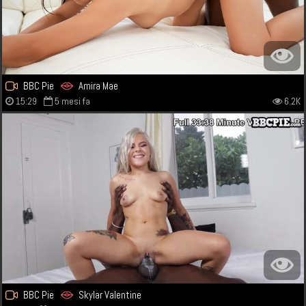
BBC Pie
Amira Mae
15:29
5 mesi fa
6.2K
BBC Pie
Skylar Valentine