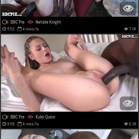
BBC Pie
Natalie Knight
9:52
4 mesi fa
7.0K
BBC Pie
Kyler Quinn
9:56
4 mesi fa
6.3K