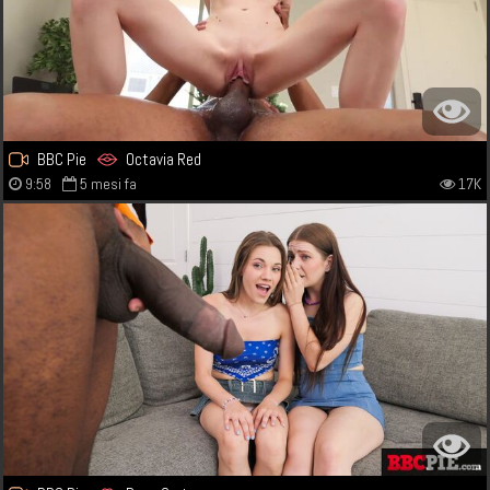
BBC Pie
Octavia Red
9:58
5 mesi fa
17K