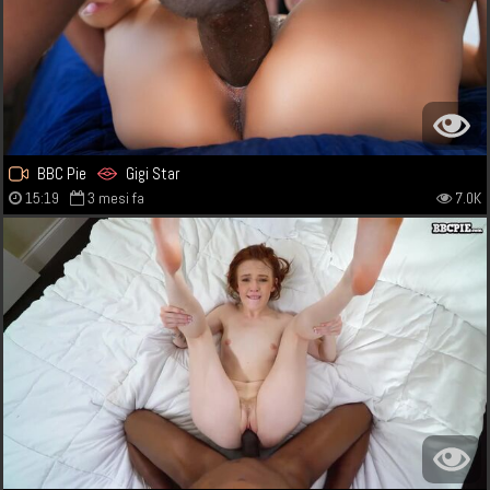
BBC Pie
Gigi Star
15:19
3 mesi fa
7.0K