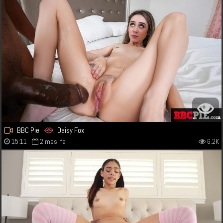
BBC Pie
Daisy Fox
15:11
2 mesi fa
6.2K