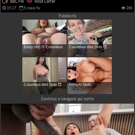
BBC Pie
Rose Carter
15:17
5 mesi fa
26K
Pubblicità
Emily (49) 🍑 Columbus
Columbus Wet Sluts 😈
Columbus Wet Sluts 😈
Filthy AI Sluts
Continua a navigare qui sotto