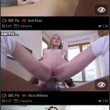
BBC Pie
Andi Rose
9:49
1 mese fa
2.3K
BBC Pie
Alicia Williams
9:37
1 mese fa
1.9K