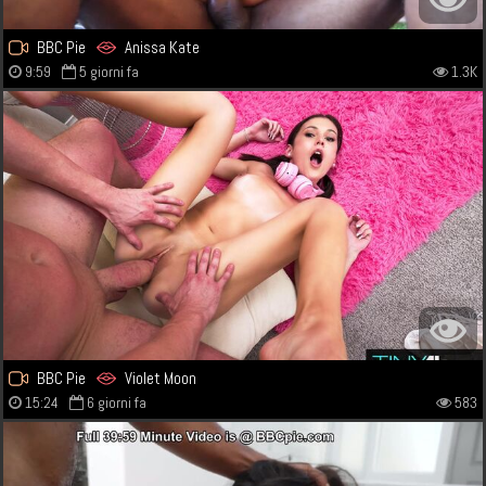
BBC Pie
Anissa Kate
9:59
5 giorni fa
1.3K
BBC Pie
Violet Moon
15:24
6 giorni fa
583