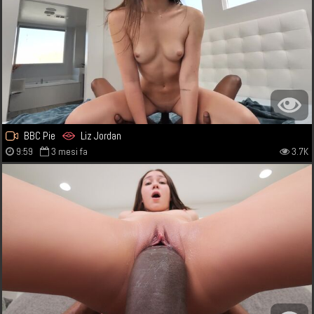
BBC Pie
Liz Jordan
9:59
3 mesi fa
3.7K