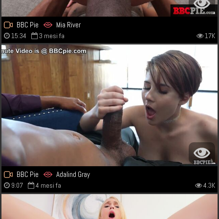
BBC Pie
Mia River
15:34
3 mesi fa
17K
BBC Pie
Adalind Gray
9:07
4 mesi fa
4.3K