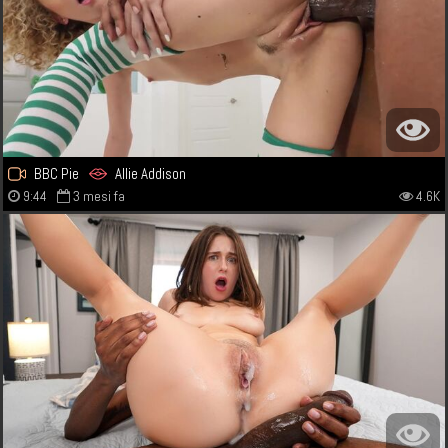
BBC Pie
Allie Addison
9:44
3 mesi fa
4.6K