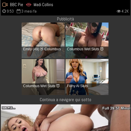
BBC Pie
Madi Collins
9:53
3 mesi fa
4.2K
Pubblicità
Emily (49) 🍑 Columbus
Columbus Wet Sluts 😈
Columbus Wet Sluts 😈
Filthy AI Sluts
Continua a navigare qui sotto