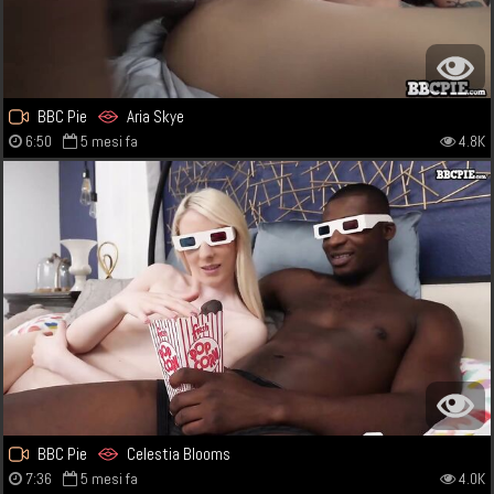
BBC Pie
Aria Skye
6:50
5 mesi fa
4.8K
BBC Pie
Celestia Blooms
7:36
5 mesi fa
4.0K