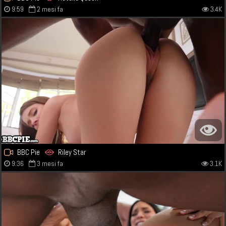
9:59
2 mesi fa
3.4K
BBC Pie
Riley Star
9:36
3 mesi fa
3.1K