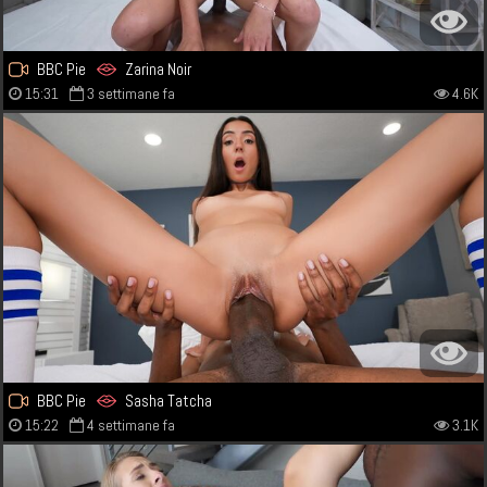
BBC Pie
Zarina Noir
15:31
3 settimane fa
4.6K
BBC Pie
Sasha Tatcha
15:22
4 settimane fa
3.1K