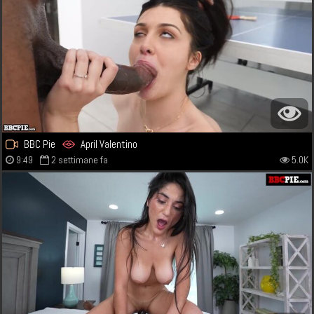
BBC Pie
April Valentino
9:49
2 settimane fa
5.0K