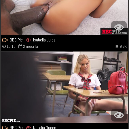
BBC Pie
Isabella Jules
15:16
2 mesi fa
9.8K
BBC Pie
Natalia Queen